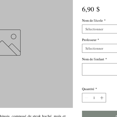
Prix
6,90 $
Nom de l'école
*
Sélectionner
Professeur
*
Sélectionner
Nom de l'enfant
*
Quantité
*
chinois, composé de steak haché, maïs et