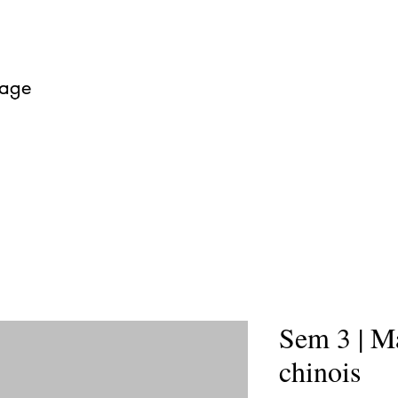
sage
cueil
Nos buffets
Commandes en ligne
Avis
À p
Sem 3 | Ma
chinois