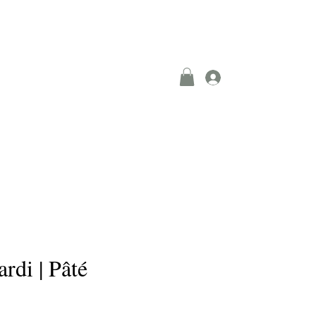
Se connecter
ropos
Plus
rdi | Pâté