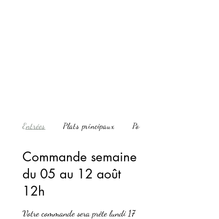
Entrées
Plats principaux
Portion familiale (...
Commande semaine
du 05 au 12 août
12h
Votre commande sera prête lundi 17